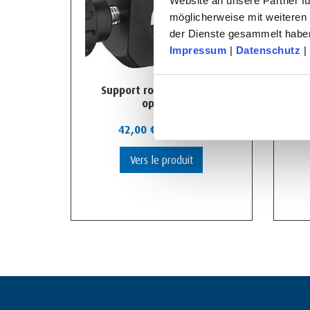
Website an unsere Partner fü
möglicherweise mit weiteren
der Dienste gesammelt habe
Impressum
|
Datenschutz
|
Support rond pour guide
optique
42,00
€
-
88,00
€
Vers le produit