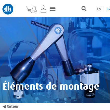
EN
F
Éléments de montage
◀
Retour