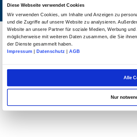
Diese Webseite verwendet Cookies
Wir verwenden Cookies, um Inhalte und Anzeigen zu personal
und die Zugriffe auf unsere Website zu analysieren. Außerd
© 2025 dk FIXIERSYSTEME GmbH & Co. KG – Tous droits réservés.
Website an unsere Partner für soziale Medien, Werbung und 
möglicherweise mit weiteren Daten zusammen, die Sie ihnen 
der Dienste gesammelt haben.
Impressum
|
Datenschutz
|
AGB
Alle C
Nur notwend