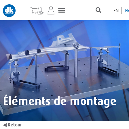
EN
F
Éléments de montage
◀
Retour