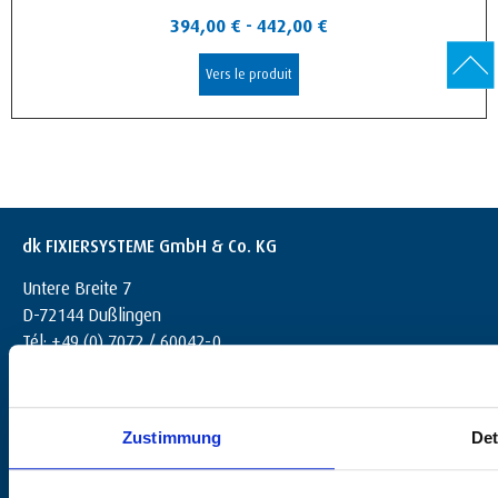
394,00
€
-
442,00
€
Vers le produit
dk FIXIERSYSTEME GmbH & Co. KG
Untere Breite 7
D-72144 Dußlingen
Tél: +49 (0) 7072 / 60042-0
info@dk-fixiersysteme.de
Zustimmung
Det