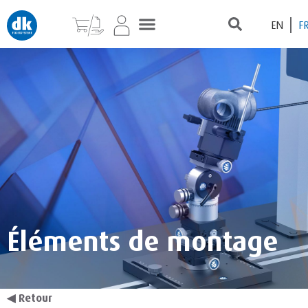
EN
F
Éléments de montage
◀
Retour