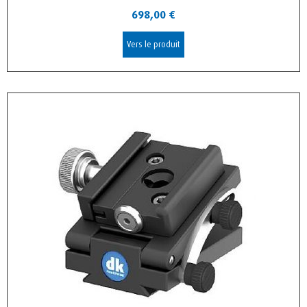
698,00
€
Vers le produit