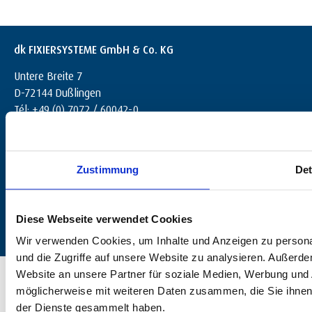
dk FIXIERSYSTEME GmbH & Co. KG
Untere Breite 7
D-72144 Dußlingen
Tél: +49 (0) 7072 / 60042-0
info@dk-fixiersysteme.de
Zustimmung
Det
Diese Webseite verwendet Cookies
Wir verwenden Cookies, um Inhalte und Anzeigen zu personal
und die Zugriffe auf unsere Website zu analysieren. Außerd
© 2025 dk FIXIERSYSTEME GmbH & Co. KG – Tous droits réservés.
Website an unsere Partner für soziale Medien, Werbung und 
möglicherweise mit weiteren Daten zusammen, die Sie ihnen 
der Dienste gesammelt haben.