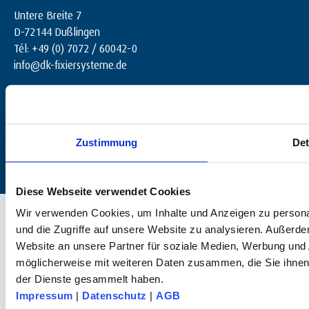
Untere Breite 7
D-72144 Dußlingen
Tél: +49 (0) 7072 / 60042-0
info@dk-fixiersysteme.de
Zustimmung
Det
Diese Webseite verwendet Cookies
© 2025 dk FIXIERSYSTEME GmbH & Co. KG – Tous droits réservés.
Wir verwenden Cookies, um Inhalte und Anzeigen zu personal
und die Zugriffe auf unsere Website zu analysieren. Außerd
Website an unsere Partner für soziale Medien, Werbung und 
möglicherweise mit weiteren Daten zusammen, die Sie ihnen 
der Dienste gesammelt haben.
Impressum
|
Datenschutz
|
AGB