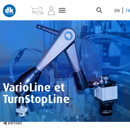
EN
F
VarioLine et
TurnStopLine
◀
Retour