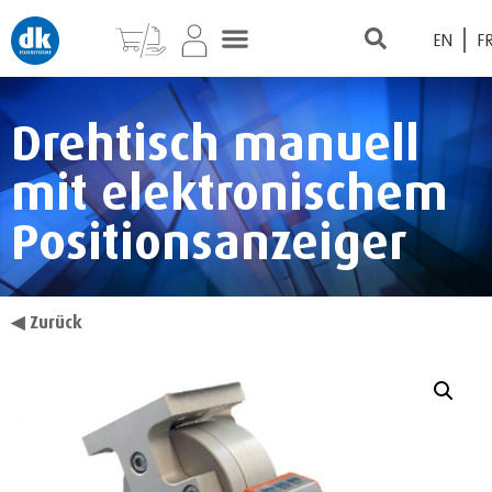
EN
F
Drehtisch manuell
mit elektronischem
Positionsanzeiger
◀
Zurück