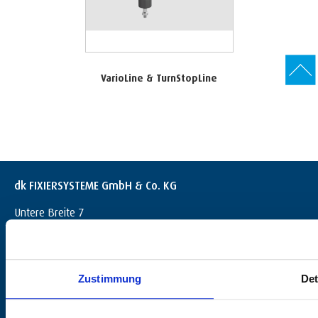
VarioLine & TurnStopLine
dk FIXIERSYSTEME GmbH & Co. KG
Untere Breite 7
D-72144 Dußlingen
+49 (0) 7072 / 60042-0
info@dk-fixiersysteme.de
Zustimmung
Det