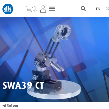
EN
F
SWA39 CT
◀
Retour