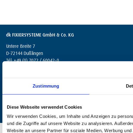
dk FIXIERSYSTEME GmbH & Co. KG
Untere Breite 7
D-72144 Dußlingen
Tél: +49 (0) 7072 / 60042-0
info@dk-fixiersysteme.de
Zustimmung
Det
Diese Webseite verwendet Cookies
Wir verwenden Cookies, um Inhalte und Anzeigen zu personal
und die Zugriffe auf unsere Website zu analysieren. Außerd
© 2025 dk FIXIERSYSTEME GmbH & Co. KG – Tous droits réservés.
Website an unsere Partner für soziale Medien, Werbung und 