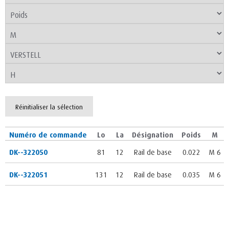
Réinitialiser la sélection
Numéro de commande
Lo
La
Désignation
Poids
M
DK--322050
81
12
Rail de base
0.022
M 6
DK--322051
131
12
Rail de base
0.035
M 6