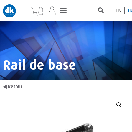
EN
F
Rail de base
◀
Retour