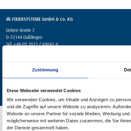
dk FIXIERSYSTEME GmbH & Co. KG
Untere Breite 7
D-72144 Dußlingen
Tél: +49 (0) 7072 / 60042-0
info@dk-fixiersysteme.de
Zustimmung
Det
Diese Webseite verwendet Cookies
Wir verwenden Cookies, um Inhalte und Anzeigen zu personal
und die Zugriffe auf unsere Website zu analysieren. Außerd
© 2025 dk FIXIERSYSTEME GmbH & Co. KG – Tous droits réservés.
Website an unsere Partner für soziale Medien, Werbung und 
möglicherweise mit weiteren Daten zusammen, die Sie ihnen 
der Dienste gesammelt haben.