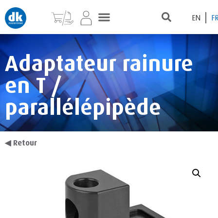
EN
F
Adaptateur rainure
en T /
parallélépipède
◀
Retour