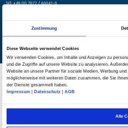
Tél: +49 (0) 7072 / 60042-0
info@dk-fixiersysteme.de
Zustimmung
Det
Diese Webseite verwendet Cookies
Wir verwenden Cookies, um Inhalte und Anzeigen zu personal
und die Zugriffe auf unsere Website zu analysieren. Außerd
© 2025 dk FIXIERSYSTEME GmbH & Co. KG – Tous droits réservés.
Website an unsere Partner für soziale Medien, Werbung und 
möglicherweise mit weiteren Daten zusammen, die Sie ihnen 
der Dienste gesammelt haben.
Impressum
|
Datenschutz
|
AGB
Alle C