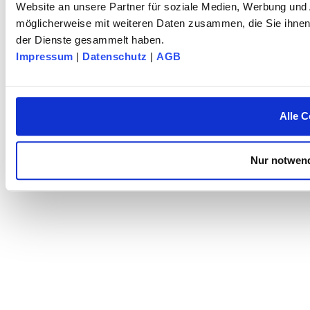
© 2025 dk FIXIERSYSTEME GmbH & Co. KG – Tous droits réservés.
Website an unsere Partner für soziale Medien, Werbung und 
möglicherweise mit weiteren Daten zusammen, die Sie ihnen 
der Dienste gesammelt haben.
Impressum
|
Datenschutz
|
AGB
Alle C
Nur notwend