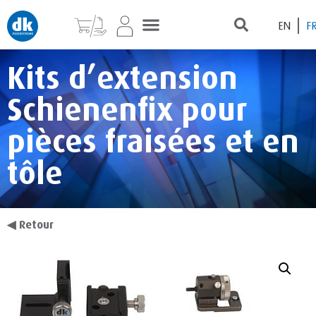
EN
F
Kits d’extension
Schienenfix pour
pièces fraisées et en
tôle
◀
Retour