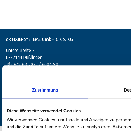
dk FIXIERSYSTEME GmbH & Co. KG
Untere Breite 7
D-72144 Dußlingen
Tél: +49 (0) 7072 / 60042-0
info@dk-fixiersysteme.de
Zustimmung
Det
Diese Webseite verwendet Cookies
Wir verwenden Cookies, um Inhalte und Anzeigen zu personal
und die Zugriffe auf unsere Website zu analysieren. Außerd