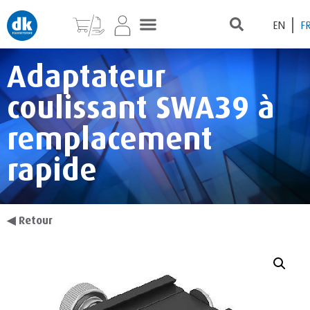
EN
F
Adaptateur
coulissant SWA39 à
remplacement
rapide
◀
Retour