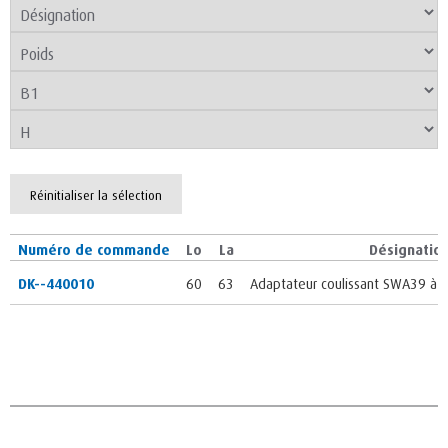
Réinitialiser la sélection
Numéro de commande
Lo
La
Désignatio
DK--440010
60
63
Adaptateur coulissant SWA39 à 