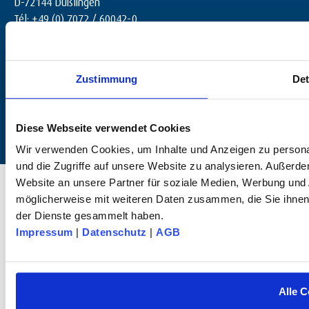
D-72144 Dußlingen
Tél: +49 (0) 7072 / 60042-0
info@dk-fixiersysteme.de
Zustimmung
Det
Diese Webseite verwendet Cookies
Wir verwenden Cookies, um Inhalte und Anzeigen zu personal
und die Zugriffe auf unsere Website zu analysieren. Außerd
© 2025 dk FIXIERSYSTEME GmbH & Co. KG – Tous droits réservés.
Website an unsere Partner für soziale Medien, Werbung und 
möglicherweise mit weiteren Daten zusammen, die Sie ihnen 
der Dienste gesammelt haben.
Impressum
|
Datenschutz
|
AGB
Alle C