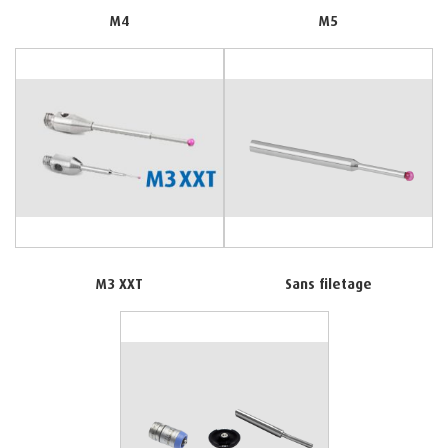
M4
M5
M3 XXT
Sans filetage