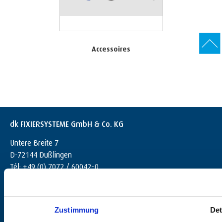
Accessoires
dk FIXIERSYSTEME GmbH & Co. KG
Untere Breite 7
D-72144 Dußlingen
Tél: +49 (0) 7072 / 60042-0
info@dk-fixiersysteme.de
Zustimmung
Det