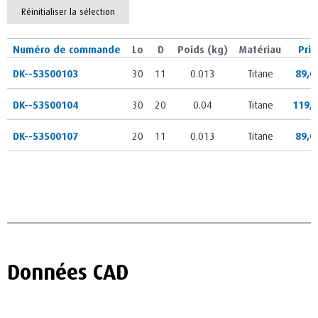
Réinitialiser la sélection
Numéro de commande
Lo
D
Poids (kg)
Matériau
Prix
DK--53500103
30
11
0.013
Titane
89,0
DK--53500104
30
20
0.04
Titane
119,
DK--53500107
20
11
0.013
Titane
89,0
Données CAD