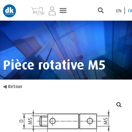
EN
F
Pièce rotative M5
◀
Retour