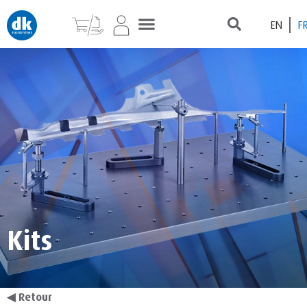
EN
F
Kits
◀
Retour