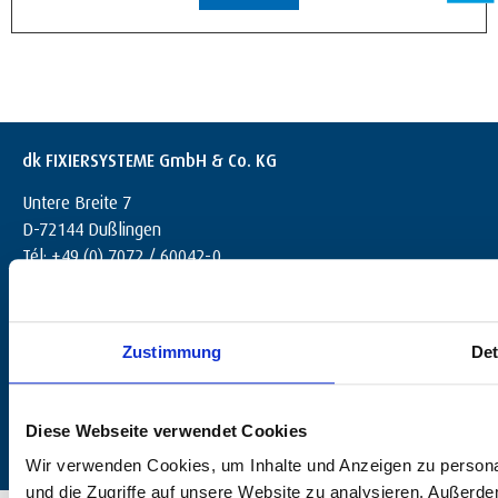
dk FIXIERSYSTEME GmbH & Co. KG
Untere Breite 7
D-72144 Dußlingen
Tél: +49 (0) 7072 / 60042-0
info@dk-fixiersysteme.de
Zustimmung
Det
Diese Webseite verwendet Cookies
Wir verwenden Cookies, um Inhalte und Anzeigen zu personal
und die Zugriffe auf unsere Website zu analysieren. Außerd