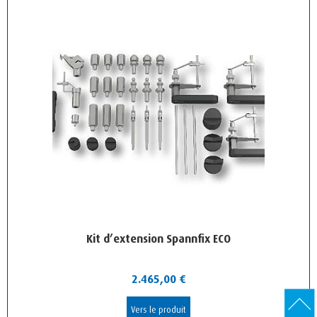
Kit d’extension Spannfix ECO
2.465,00
€
Vers le produit