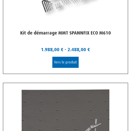
Kit de démarrage MMT SPANNFIX ECO M610
1.988,00
€
-
2.488,00
€
Vers le produit