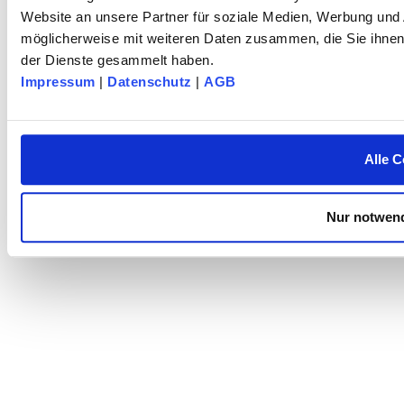
© 2025 dk FIXIERSYSTEME GmbH & Co. KG – Tous droits réservés.
Website an unsere Partner für soziale Medien, Werbung und 
möglicherweise mit weiteren Daten zusammen, die Sie ihnen 
der Dienste gesammelt haben.
Impressum
|
Datenschutz
|
AGB
Alle C
Nur notwend