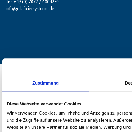
Tél: +49 (0) 7072 / 60042-0
info@dk-fixiersysteme.de
© 2025 dk FIXIERSYSTEME GmbH & Co. KG – Tous droits réservés.
Zustimmung
Det
Diese Webseite verwendet Cookies
Wir verwenden Cookies, um Inhalte und Anzeigen zu personal
und die Zugriffe auf unsere Website zu analysieren. Außerd
Website an unsere Partner für soziale Medien, Werbung und 