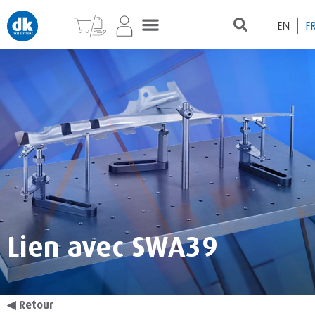
EN
F
Lien avec SWA39
◀
Retour