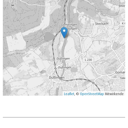
Leaflet
, ©
OpenStreetMap
Mitwirkende