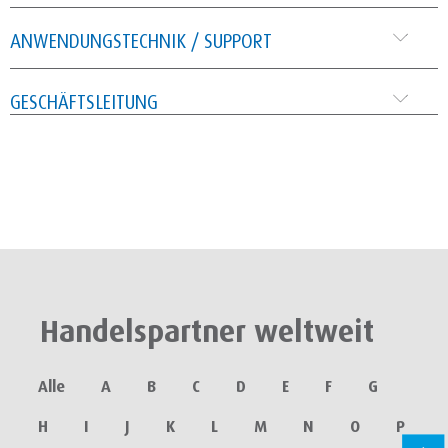
ANWENDUNGSTECHNIK / SUPPORT
GESCHÄFTSLEITUNG
Handelspartner weltweit
Alle
A
B
C
D
E
F
G
H
I
J
K
L
M
N
O
P