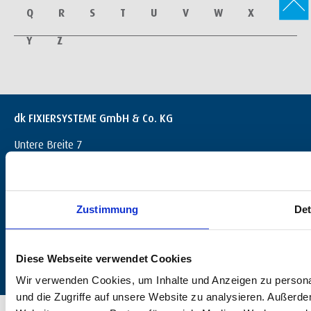
Q
R
S
T
U
V
W
X
Y
Z
dk FIXIERSYSTEME GmbH & Co. KG
Untere Breite 7
D-72144 Dußlingen
+49 (0) 7072 / 60042-0
info@dk-fixiersysteme.de
Zustimmung
Det
Diese Webseite verwendet Cookies
Wir verwenden Cookies, um Inhalte und Anzeigen zu personal
und die Zugriffe auf unsere Website zu analysieren. Außerd
© 2026 dk FIXIERSYSTEME GmbH & Co. KG – Alle Rechte vorbehalten.