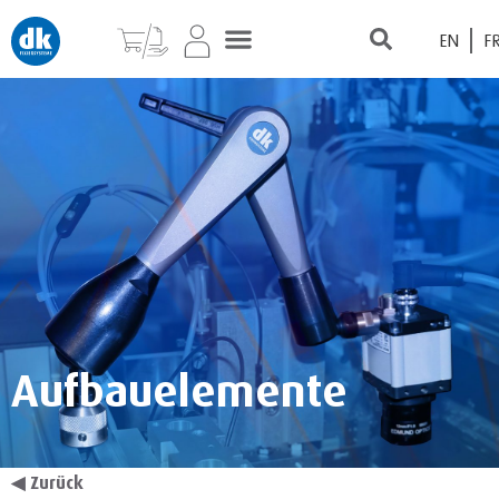
EN
F
Aufbauelemente
◀
Zurück