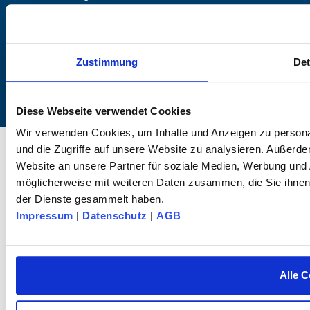
+49 (0) 7072 / 60042-0
info@dk-fixiersysteme.de
Zustimmung
Det
Diese Webseite verwendet Cookies
Wir verwenden Cookies, um Inhalte und Anzeigen zu personal
© 2026 dk FIXIERSYSTEME GmbH & Co. KG – Alle Rechte vorbehalten.
und die Zugriffe auf unsere Website zu analysieren. Außerd
Website an unsere Partner für soziale Medien, Werbung und 
möglicherweise mit weiteren Daten zusammen, die Sie ihnen 
der Dienste gesammelt haben.
Impressum
|
Datenschutz
|
AGB
Alle C