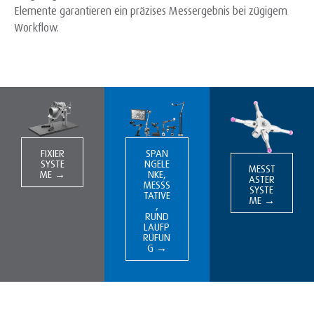
Elemente garantieren ein präzises Messergebnis bei zügigem
Workflow.
FIXIER
SPAN
SYSTE
NGELE
MESST
ME →
NKE,
ASTER
MESSS
SYSTE
TATIVE
ME →
,
RUND
LAUFP
RÜFUN
G →