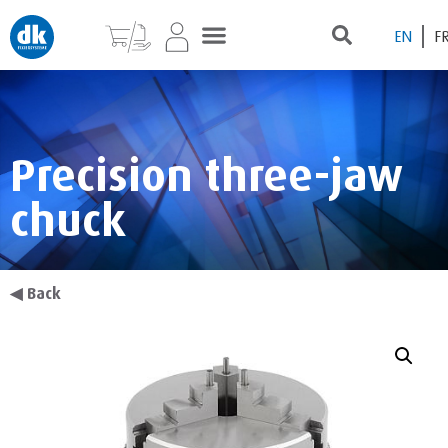
EN
F
Precision three-jaw
chuck
◀
Back