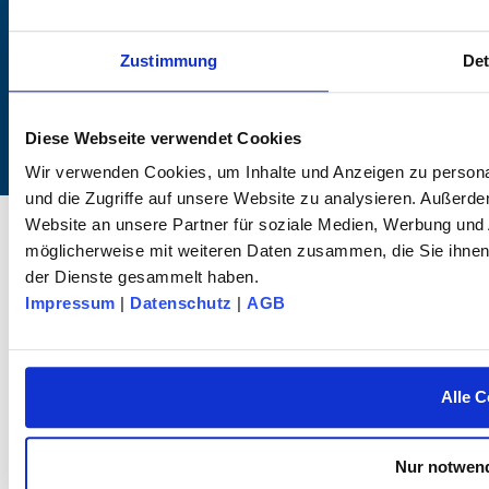
+49 (0) 7072 / 60042-0
info@dk-fixiersysteme.de
Zustimmung
Det
Diese Webseite verwendet Cookies
Wir verwenden Cookies, um Inhalte und Anzeigen zu personal
und die Zugriffe auf unsere Website zu analysieren. Außerd
© 2025 dk FIXIERSYSTEME GmbH & Co KG – All rights reserved.
Website an unsere Partner für soziale Medien, Werbung und 
möglicherweise mit weiteren Daten zusammen, die Sie ihnen 
der Dienste gesammelt haben.
Impressum
|
Datenschutz
|
AGB
Alle C
Nur notwend