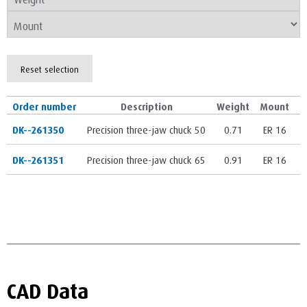
Reset selection
Order number
Description
Weight
Mount
P
DK--261350
Precision three-jaw chuck 50
0.71
ER 16
9
DK--261351
Precision three-jaw chuck 65
0.91
ER 16
9
CAD Data