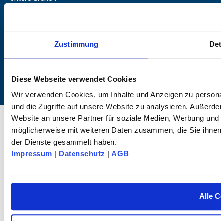
D-72144 Dußlingen
+49 (0) 7072 / 60042-0
info@dk-fixiersysteme.de
Zustimmung
Det
Diese Webseite verwendet Cookies
Wir verwenden Cookies, um Inhalte und Anzeigen zu personal
und die Zugriffe auf unsere Website zu analysieren. Außerd
© 2025 dk FIXIERSYSTEME GmbH & Co KG – All rights reserved.
Website an unsere Partner für soziale Medien, Werbung und 
möglicherweise mit weiteren Daten zusammen, die Sie ihnen 
der Dienste gesammelt haben.
Impressum
|
Datenschutz
|
AGB
Alle C