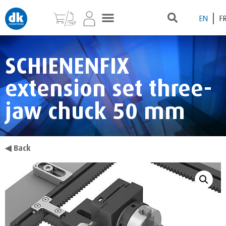
EN
F
SCHIENENFIX
extension set three-
jaw chuck 50 mm
◀
Back