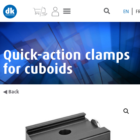
EN
F
Quick-action clamps
for cuboids
◀
Back