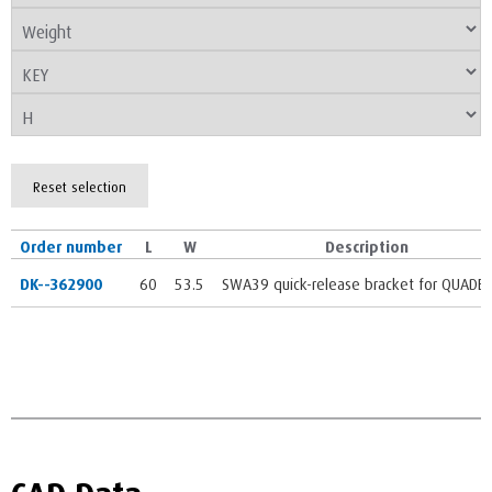
Reset selection
Order number
L
W
Description
DK--362900
60
53.5
SWA39 quick-release bracket for QUADER
CAD Data