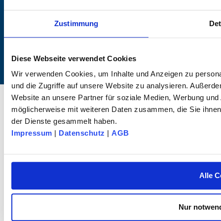
info@dk-fixiersysteme.de
Zustimmung
Det
Diese Webseite verwendet Cookies
Wir verwenden Cookies, um Inhalte und Anzeigen zu personal
und die Zugriffe auf unsere Website zu analysieren. Außerd
© 2025 dk FIXIERSYSTEME GmbH & Co KG – All rights reserved.
Website an unsere Partner für soziale Medien, Werbung und 
möglicherweise mit weiteren Daten zusammen, die Sie ihnen 
der Dienste gesammelt haben.
Impressum
|
Datenschutz
|
AGB
Alle C
Nur notwend