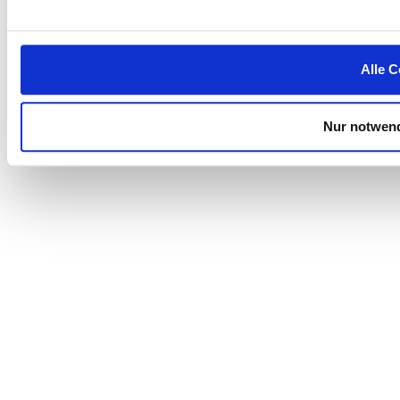
Alle C
Nur notwend