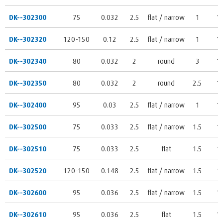
DK--302300
75
0.032
2.5
flat / narrow
1
1
DK--302320
120-150
0.12
2.5
flat / narrow
1
1
DK--302340
80
0.032
2
round
3
1
DK--302350
80
0.032
2
round
2.5
1
DK--302400
95
0.03
2.5
flat / narrow
1
1
DK--302500
75
0.033
2.5
flat / narrow
1.5
1
DK--302510
75
0.033
2.5
flat
1.5
1
DK--302520
120-150
0.148
2.5
flat / narrow
1.5
1
DK--302600
95
0.036
2.5
flat / narrow
1.5
1
DK--302610
95
0.036
2.5
flat
1.5
1