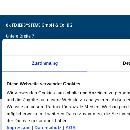
dk FIXIERSYSTEME GmbH & Co. KG
Untere Breite 7
D-72144 Dußlingen
+49 (0) 7072 / 60042-0
info@dk-fixiersysteme.de
Zustimmung
Det
Diese Webseite verwendet Cookies
Wir verwenden Cookies, um Inhalte und Anzeigen zu personal
und die Zugriffe auf unsere Website zu analysieren. Außerd
© 2025 dk FIXIERSYSTEME GmbH & Co KG – All rights reserved.
Website an unsere Partner für soziale Medien, Werbung und 
möglicherweise mit weiteren Daten zusammen, die Sie ihnen 
der Dienste gesammelt haben.
Impressum
|
Datenschutz
|
AGB