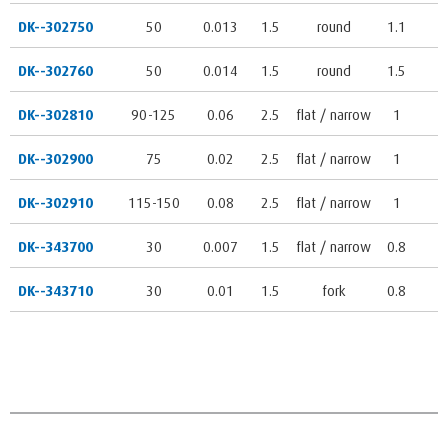
DK--302750
50
0.013
1.5
round
1.1
6
DK--302760
50
0.014
1.5
round
1.5
6
DK--302810
90-125
0.06
2.5
flat / narrow
1
6
DK--302900
75
0.02
2.5
flat / narrow
1
6
DK--302910
115-150
0.08
2.5
flat / narrow
1
6
DK--343700
30
0.007
1.5
flat / narrow
0.8
4
DK--343710
30
0.01
1.5
fork
0.8
4