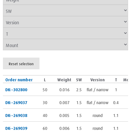
Reset selection
Order number
L
Weight
SW
Version
T
Mou
DK--302800
50
0.016
2.5
flat / narrow
1
6
DK--269037
30
0.007
1.5
flat / narrow
0.4
4
DK--269038
40
0.005
1.5
round
1.1
4
DK--269039
60
0.006
1.5
round
1.1
4