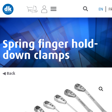
EN
F
Spring finger hold-
down clamps
◀
Back