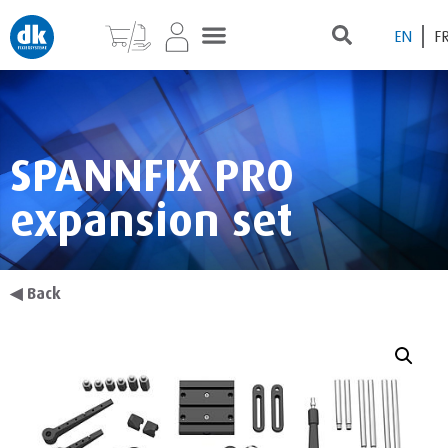
EN
F
SPANNFIX PRO
expansion set
◀
Back