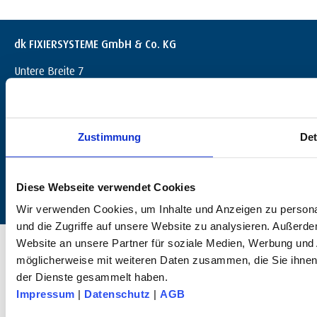
dk FIXIERSYSTEME GmbH & Co. KG
Untere Breite 7
D-72144 Dußlingen
+49 (0) 7072 / 60042-0
info@dk-fixiersysteme.de
Zustimmung
Det
Diese Webseite verwendet Cookies
Wir verwenden Cookies, um Inhalte und Anzeigen zu personal
und die Zugriffe auf unsere Website zu analysieren. Außerd
© 2025 dk FIXIERSYSTEME GmbH & Co KG – All rights reserved.
Website an unsere Partner für soziale Medien, Werbung und 
möglicherweise mit weiteren Daten zusammen, die Sie ihnen 
der Dienste gesammelt haben.
Impressum
|
Datenschutz
|
AGB