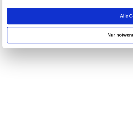
Alle C
Nur notwend