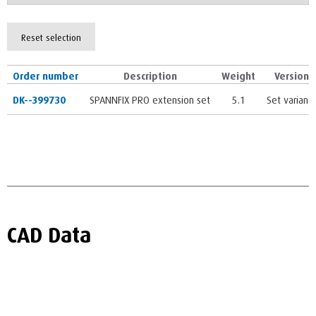
Reset selection
Order number
Description
Weight
Version
DK--399730
SPANNFIX PRO extension set
5.1
Set variants
CAD Data