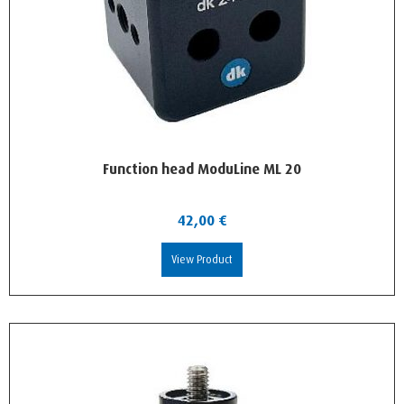
Function head ModuLine ML 20
42,00
€
View Product