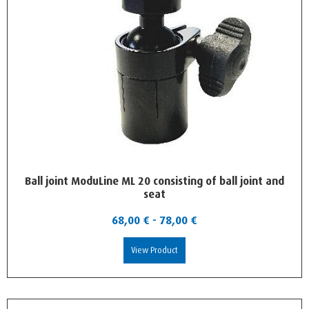
Ball joint ModuLine ML 20 consisting of ball joint and
seat
68,00
€
-
78,00
€
View Product