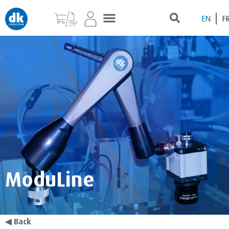
EN
F
ModuLine
◀
Back