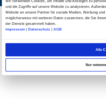
Wir verwenden Cookies, um Inhalte und Anzeigen zu personal
und die Zugriffe auf unsere Website zu analysieren. Außerd
© 2025 dk FIXIERSYSTEME GmbH & Co KG – All rights reserved.
Website an unsere Partner für soziale Medien, Werbung und 
möglicherweise mit weiteren Daten zusammen, die Sie ihnen 
der Dienste gesammelt haben.
Impressum
|
Datenschutz
|
AGB
Alle C
Nur notwend