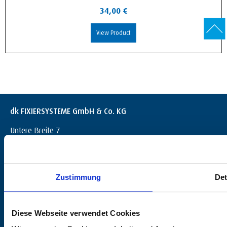
34,00
€
View Product
dk FIXIERSYSTEME GmbH & Co. KG
Untere Breite 7
D-72144 Dußlingen
+49 (0) 7072 / 60042-0
info@dk-fixiersysteme.de
Zustimmung
Det
Diese Webseite verwendet Cookies