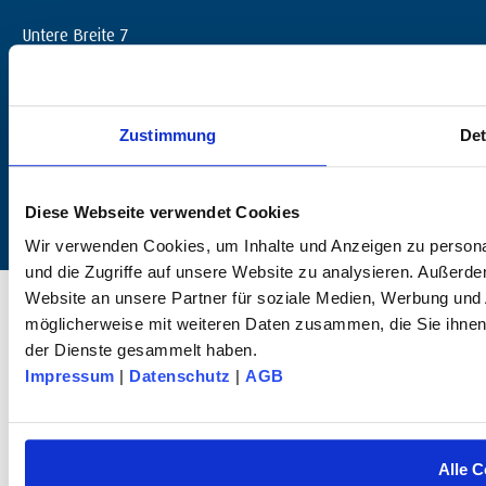
Untere Breite 7
D-72144 Dußlingen
+49 (0) 7072 / 60042-0
info@dk-fixiersysteme.de
Zustimmung
Det
Diese Webseite verwendet Cookies
Wir verwenden Cookies, um Inhalte und Anzeigen zu personal
und die Zugriffe auf unsere Website zu analysieren. Außerd
© 2025 dk FIXIERSYSTEME GmbH & Co KG – All rights reserved.
Website an unsere Partner für soziale Medien, Werbung und 
möglicherweise mit weiteren Daten zusammen, die Sie ihnen 
der Dienste gesammelt haben.
Impressum
|
Datenschutz
|
AGB
Alle C