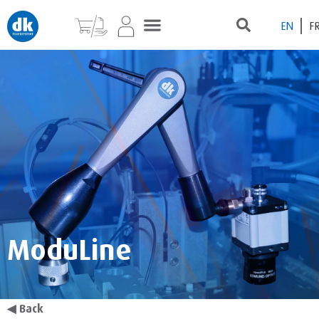
EN
F
ModuLine
◀
Back