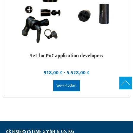
Set for PoC application developers
918,00
€
-
5.528,00
€
View Product
dk FIXIERSYSTEME GmbH & Co. KG