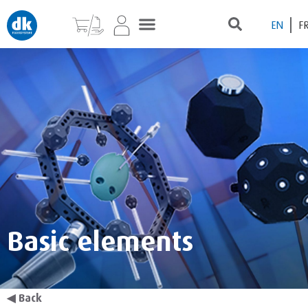
EN
F
Basic elements
◀
Back