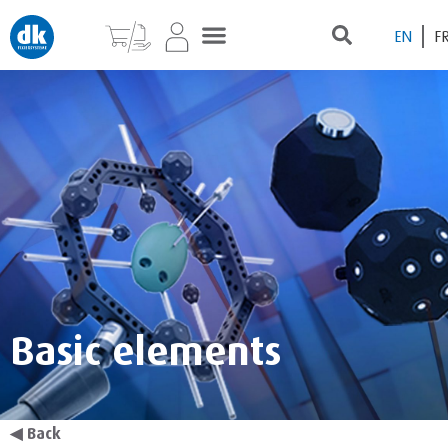
EN
F
Basic elements
◀
Back