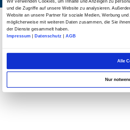
Wir verwenden Cookies, um Inhalte und Anzeigen zu personal
und die Zugriffe auf unsere Website zu analysieren. Außerd
© 2025 dk FIXIERSYSTEME GmbH & Co KG – All rights reserved.
Website an unsere Partner für soziale Medien, Werbung und 
möglicherweise mit weiteren Daten zusammen, die Sie ihnen 
der Dienste gesammelt haben.
Impressum
|
Datenschutz
|
AGB
Alle C
Nur notwend