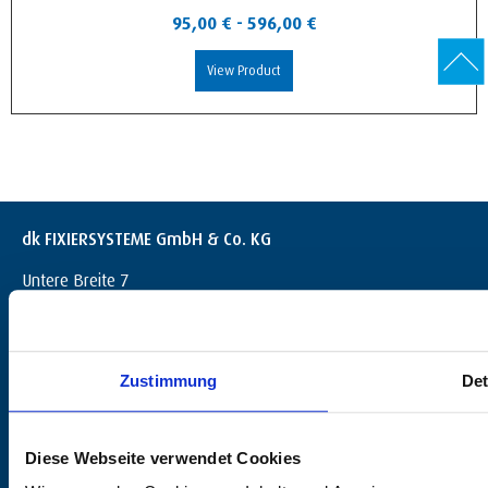
95,00
€
-
596,00
€
View Product
dk FIXIERSYSTEME GmbH & Co. KG
Untere Breite 7
D-72144 Dußlingen
+49 (0) 7072 / 60042-0
info@dk-fixiersysteme.de
Zustimmung
Det
Diese Webseite verwendet Cookies