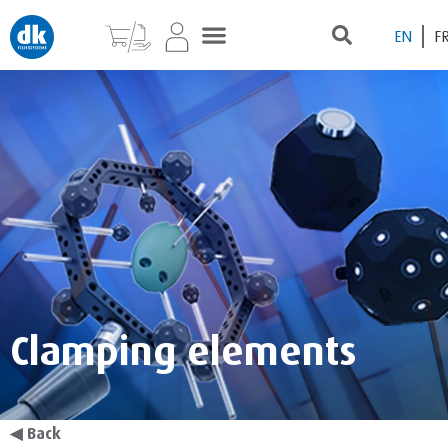
EN
F
Clamping elements
◀
Back