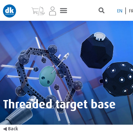
EN
F
Threaded target base
◀
Back