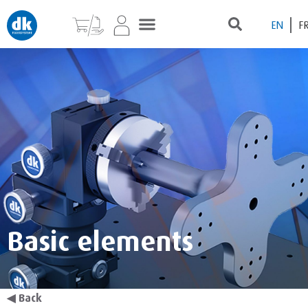
EN
F
Basic elements
◀
Back