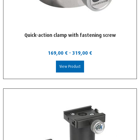
Quick-action clamp with fastening screw
169,00
€
-
319,00
€
View Product