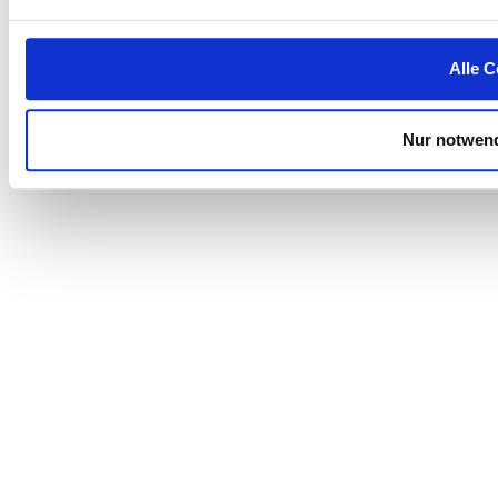
Alle C
Nur notwend