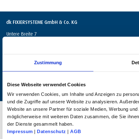
dk FIXIERSYSTEME GmbH & Co. KG
Untere Breite 7
D-72144 Dußlingen
+49 (0) 7072 / 60042-0
info@dk-fixiersysteme.de
Zustimmung
Det
Diese Webseite verwendet Cookies
Wir verwenden Cookies, um Inhalte und Anzeigen zu personal
und die Zugriffe auf unsere Website zu analysieren. Außerd
© 2025 dk FIXIERSYSTEME GmbH & Co KG – All rights reserved.
Website an unsere Partner für soziale Medien, Werbung und 
möglicherweise mit weiteren Daten zusammen, die Sie ihnen 
der Dienste gesammelt haben.
Impressum
|
Datenschutz
|
AGB