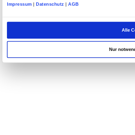
Impressum
|
Datenschutz
|
AGB
Alle C
Nur notwend