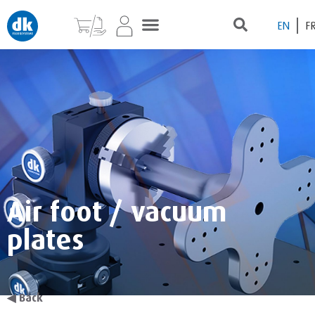
EN
F
Air foot / vacuum
plates
◀
Back