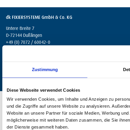
dk FIXIERSYSTEME GmbH & Co. KG
Untere Breite 7
D-72144 Dußlingen
+49 (0) 7072 / 60042-0
info@dk-fixiersysteme.de
Zustimmung
Det
Diese Webseite verwendet Cookies
© 2025 dk FIXIERSYSTEME GmbH & Co KG – All rights reserved.
Wir verwenden Cookies, um Inhalte und Anzeigen zu personal
und die Zugriffe auf unsere Website zu analysieren. Außerd
Website an unsere Partner für soziale Medien, Werbung und 
möglicherweise mit weiteren Daten zusammen, die Sie ihnen 
der Dienste gesammelt haben.