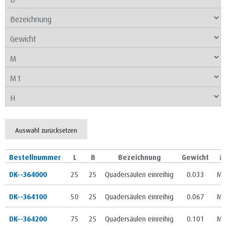
Auswahl zurücksetzen
Bestellnummer
L
B
Bezeichnung
Gewicht
M
DK--364000
25
25
Quadersäulen einreihig
0.033
M 
DK--364100
50
25
Quadersäulen einreihig
0.067
M 
DK--364200
75
25
Quadersäulen einreihig
0.101
M 