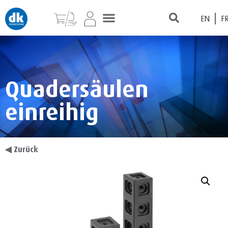
EN
F
Quadersäulen
einreihig
◀
Zurück