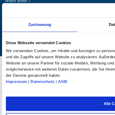
D-72144 Dußlingen
+49 (0) 7072 / 60042-0
info@dk-fixiersysteme.de
Zustimmung
Det
Diese Webseite verwendet Cookies
Wir verwenden Cookies, um Inhalte und Anzeigen zu personal
und die Zugriffe auf unsere Website zu analysieren. Außerd
© 2026 dk FIXIERSYSTEME GmbH & Co. KG – Alle Rechte vorbehalten.
Website an unsere Partner für soziale Medien, Werbung und 
möglicherweise mit weiteren Daten zusammen, die Sie ihnen 
der Dienste gesammelt haben.
Impressum
|
Datenschutz
|
AGB
Alle C