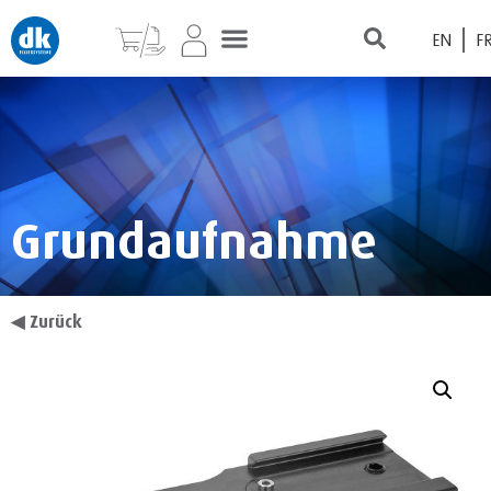
EN
F
Grundaufnahme
◀
Zurück