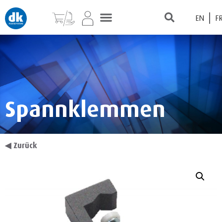
EN
F
Spannklemmen
◀
Zurück