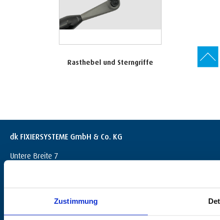
Rasthebel und Sterngriffe
dk FIXIERSYSTEME GmbH & Co. KG
Untere Breite 7
D-72144 Dußlingen
+49 (0) 7072 / 60042-0
info@dk-fixiersysteme.de
Zustimmung
Det