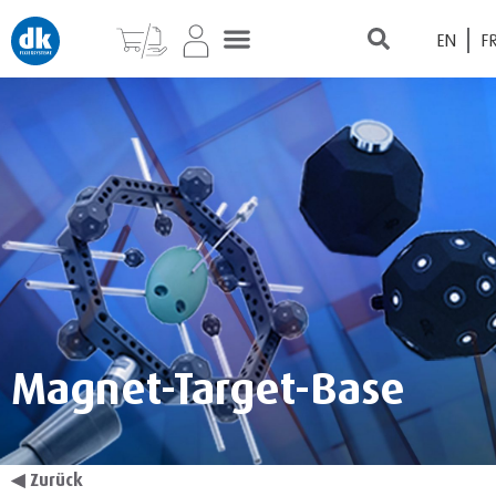
EN
F
Magnet-Target-Base
◀
Zurück