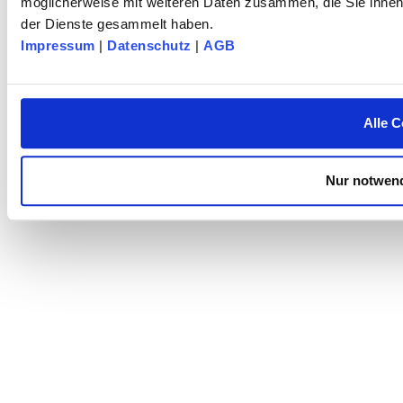
möglicherweise mit weiteren Daten zusammen, die Sie ihnen 
der Dienste gesammelt haben.
Impressum
|
Datenschutz
|
AGB
Alle C
Nur notwend