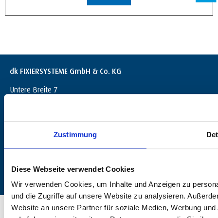
dk FIXIERSYSTEME GmbH & Co. KG
Untere Breite 7
D-72144 Dußlingen
+49 (0) 7072 / 60042-0
info@dk-fixiersysteme.de
Zustimmung
Det
Diese Webseite verwendet Cookies
Wir verwenden Cookies, um Inhalte und Anzeigen zu personal
und die Zugriffe auf unsere Website zu analysieren. Außerd
© 2026 dk FIXIERSYSTEME GmbH & Co. KG – Alle Rechte vorbehalten.
Website an unsere Partner für soziale Medien, Werbung und 