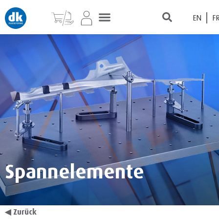
EN
F
Spannelemente
◀
Zurück