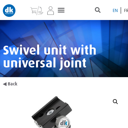
EN
F
Swivel unit with
universal joint
◀
Back