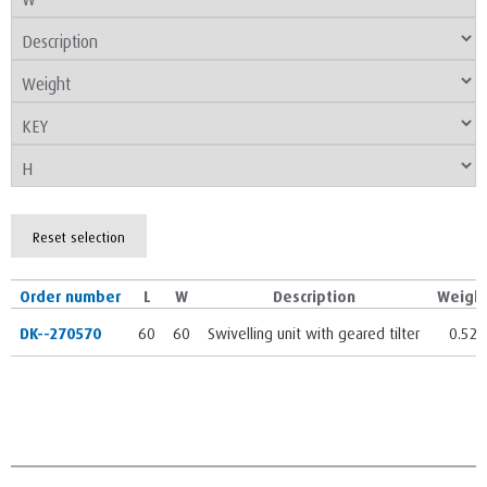
Reset selection
Order number
L
W
Description
Weigh
DK--270570
60
60
Swivelling unit with geared tilter
0.52