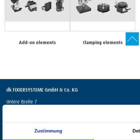
Add-on elements
Clamping elements
dk FIXIERSYSTEME GmbH & Co. KG
Untere Breite 7
D-72144 Dußlingen
+49 (0) 7072 / 60042-0
info@dk-fixiersysteme.de
Zustimmung
Det