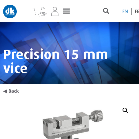
EN
F
Precision 15 mm
vice
◀
Back