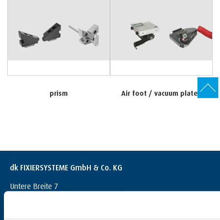
prism
Air foot / vacuum plates
dk FIXIERSYSTEME GmbH & Co. KG
Untere Breite 7
D-72144 Dußlingen
+49 (0) 7072 / 60042-0