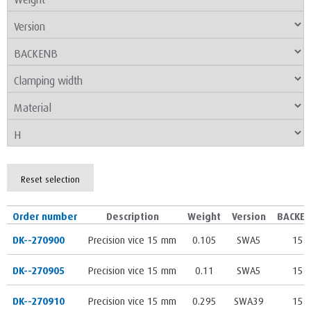
Reset selection
Order number
Description
Weight
Version
BACKE
DK--270900
Precision vice 15 mm
0.105
SWA5
15
DK--270905
Precision vice 15 mm
0.11
SWA5
15
DK--270910
Precision vice 15 mm
0.295
SWA39
15