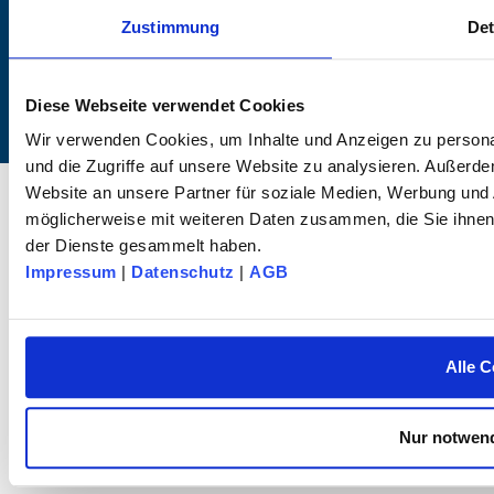
info@dk-fixiersysteme.de
Zustimmung
Det
Diese Webseite verwendet Cookies
Wir verwenden Cookies, um Inhalte und Anzeigen zu personal
und die Zugriffe auf unsere Website zu analysieren. Außerd
© 2025 dk FIXIERSYSTEME GmbH & Co KG – All rights reserved.
Website an unsere Partner für soziale Medien, Werbung und 
möglicherweise mit weiteren Daten zusammen, die Sie ihnen 
der Dienste gesammelt haben.
Impressum
|
Datenschutz
|
AGB
Alle C
Nur notwend