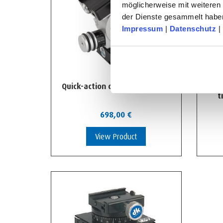
möglicherweise mit weiteren
der Dienste gesammelt habe
Impressum
|
Datenschutz
|
Quick-action clamp swivel unit
SW
t
698,00
€
View Product