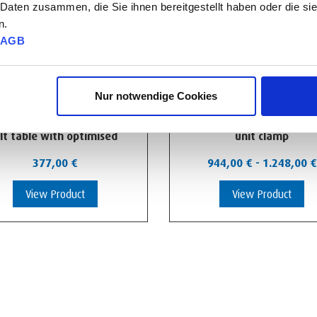
 Daten zusammen, die Sie ihnen bereitgestellt haben oder die s
n.
AGB
Nur notwendige Cookies
A39 Quick-action clamps
Quick-action rotary and p
ilt table with optimised
unit clamp
height
377,00
€
944,00
€
-
1.248,00
€
View Product
View Product