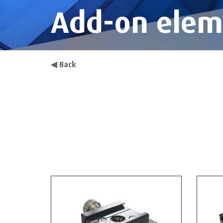
Add-on elem
◀
Back