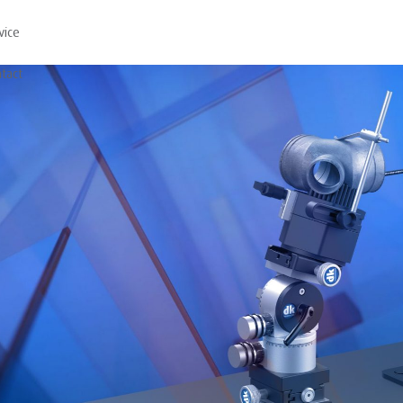
vice
tact