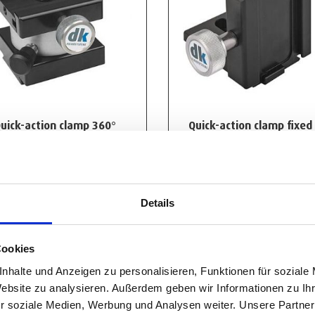
uick-action clamp 360°
Quick-action clamp fixed
rotation
or 90° angle element
452,00
€
-
754,00
€
271,00
€
-
346,00
€
View Product
View Product
Details
Cookies
nhalte und Anzeigen zu personalisieren, Funktionen für soziale
Website zu analysieren. Außerdem geben wir Informationen zu I
r soziale Medien, Werbung und Analysen weiter. Unsere Partner