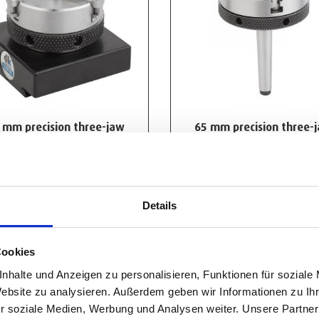
 mm precision three-jaw
65 mm precision three-
chuck
chuck
661,00
€
-
917,00
€
675,00
€
-
942,00
€
View Product
View Product
Details
Cookies
nhalte und Anzeigen zu personalisieren, Funktionen für soziale
Website zu analysieren. Außerdem geben wir Informationen zu I
r soziale Medien, Werbung und Analysen weiter. Unsere Partner