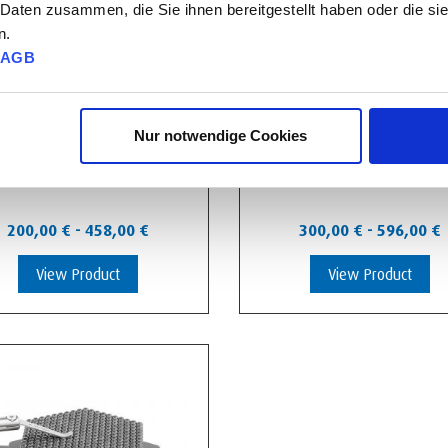
 Daten zusammen, die Sie ihnen bereitgestellt haben oder die s
n.
AGB
Nur notwendige Cookies
Precision 25 mm vice
Precision 35 mm vice
200,00
€
-
458,00
€
300,00
€
-
596,00
€
View Product
View Product