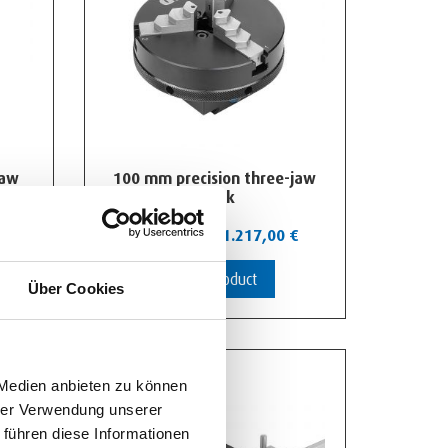
jaw
100 mm precision three-jaw
chuck
1.159,00
€
-
1.217,00
€
View Product
Über Cookies
 Medien anbieten zu können
hrer Verwendung unserer
 führen diese Informationen