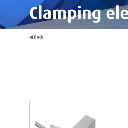
Clamping el
◀
Back