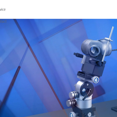
vice
tact