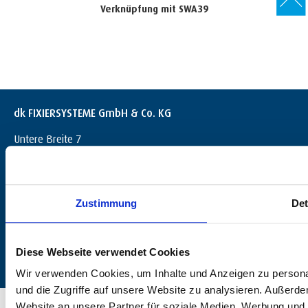
Verknüpfung mit SWA39
dk FIXIERSYSTEME GmbH & Co. KG
Untere Breite 7
D-72144 Dußlingen
+49 (0) 7072 / 60042-0
info@dk-fixiersysteme.de
Zustimmung
Det
Diese Webseite verwendet Cookies
Wir verwenden Cookies, um Inhalte und Anzeigen zu personal
und die Zugriffe auf unsere Website zu analysieren. Außerd
© 2026 dk FIXIERSYSTEME GmbH & Co. KG – Alle Rechte vorbehalten.
Website an unsere Partner für soziale Medien, Werbung und 