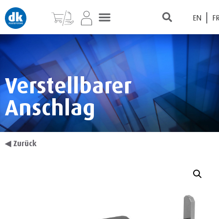
EN
F
Verstellbarer
Anschlag
◀
Zurück