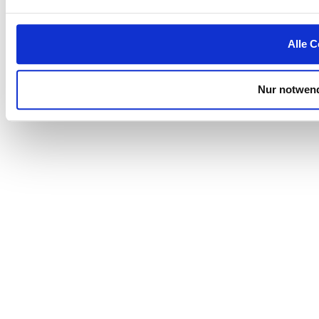
Alle C
Nur notwend