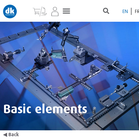
EN
F
Basic elements
◀
Back