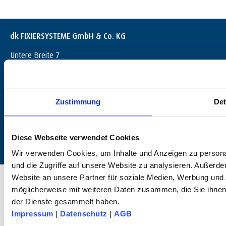
dk FIXIERSYSTEME GmbH & Co. KG
Untere Breite 7
D-72144 Dußlingen
+49 (0) 7072 / 60042-0
info@dk-fixiersysteme.de
Zustimmung
Det
Diese Webseite verwendet Cookies
Wir verwenden Cookies, um Inhalte und Anzeigen zu personal
und die Zugriffe auf unsere Website zu analysieren. Außerd
© 2025 dk FIXIERSYSTEME GmbH & Co KG – All rights reserved.
Website an unsere Partner für soziale Medien, Werbung und 
möglicherweise mit weiteren Daten zusammen, die Sie ihnen 
der Dienste gesammelt haben.
Impressum
|
Datenschutz
|
AGB